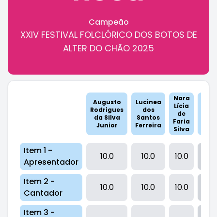
Campeão
XXIV FESTIVAL FOLCLÓRICO DOS BOTOS DE
ALTER DO CHÃO 2025
Nara
Augusto
Lucinea
Lícia
Rodrigues
dos
TO
de
da Silva
Santos
Faria
Junior
Ferreira
Silva
Item 1 -
10.0
10.0
10.0
3
Apresentador
Item 2 -
10.0
10.0
10.0
3
Cantador
Item 3 -