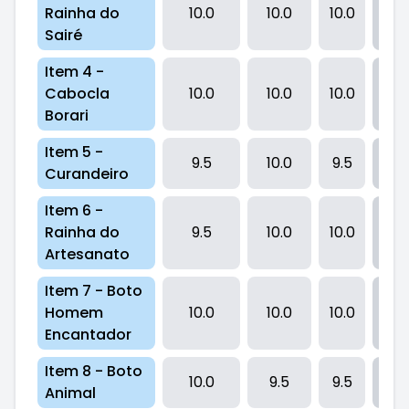
Rainha do
10.0
10.0
10.0
3
Sairé
Item 4 -
Cabocla
10.0
10.0
10.0
3
Borari
Item 5 -
9.5
10.0
9.5
2
Curandeiro
Item 6 -
Rainha do
9.5
10.0
10.0
29
Artesanato
Item 7 - Boto
Homem
10.0
10.0
10.0
3
Encantador
Item 8 - Boto
10.0
9.5
9.5
2
Animal